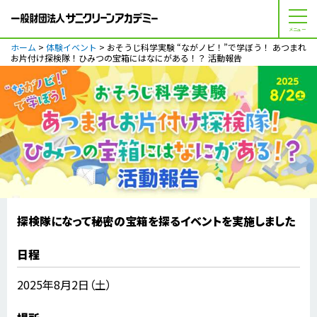
メニュー
ホーム
>
体験イベント
> おそうじ科学実験 “ながノビ！”で学ぼう！ あつまれ
お片付け探検隊！ひみつの宝箱にはなにがある！？ 活動報告
探検隊になって秘密の宝箱を探るイベントを実施しました
日程
2025年8月2日（土）