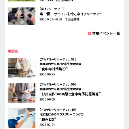
【ネイチャーツアー】
第17回 サニエルおやこネイチャーツアー​​
2025.9.27〜9.28 千葉県開催
体験イベント一覧
●調査
【アカデミーリサーチ vol.51】
家庭のお弁当作りと衛生管理調査
“食中毒対策篇①”
2026.06.25
【アカデミーリサーチ vol.50】
家庭のお弁当作りと衛生管理調査
“お弁当作りの実態と食中毒予防意識篇”
2026.06.09
【アカデミーリサーチ vol.49】
場所別にみるハウスクリーニングの
“頼みどき”
2026.02.24