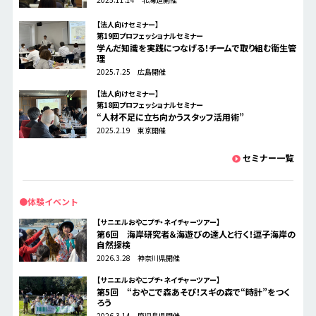
【法人向けセミナー】
第19回プロフェッショナルセミナー
学んだ知識を実践につなげる！チームで取り組む衛生管
理
2025.7.25 広島開催
【法人向けセミナー】
第18回プロフェッショナルセミナー
“人材不足に立ち向かうスタッフ活用術”
2025.2.19 東京開催
セミナー一覧
●体験イベント
【サニエルおやこプチ・ネイチャーツアー】
第6回 海岸研究者＆海遊びの達人と行く！逗子海岸の
自然探検
2026.3.28 神奈川県開催
【サニエルおやこプチ・ネイチャーツアー】
第5回 “おやこで森あそび！スギの森で“時計”をつく
ろう
2026.3.14 鹿児島県開催