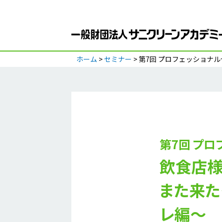
ホーム
>
セミナー
> 第7回 プロフェッショナ
第7回 プロ
飲食店様
また来た
レ編～