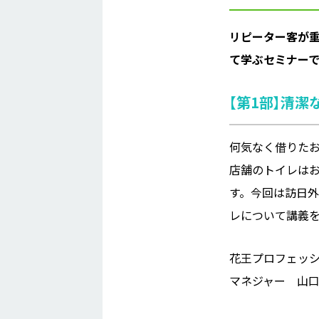
リピーター客が重
て学ぶセミナーで
【第1部】清
何気なく借りた
店舗のトイレは
す。今回は訪日
レについて講義
花王プロフェッ
マネジャー 山口